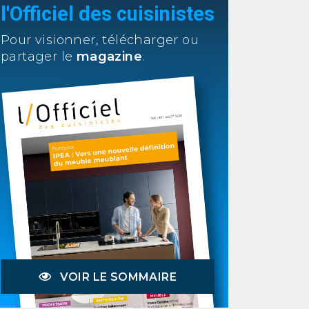
l'Officiel des cuisinistes
Pour visionner, télécharger ou
partager le
magazine
.
VOIR LE SOMMAIRE