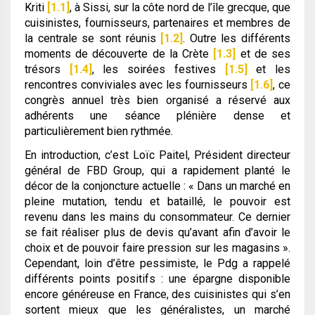
Kriti
[1.1]
, à Sissi, sur la côte nord de l’île grecque, que
cuisinistes, fournisseurs, partenaires et membres de
la centrale se sont réunis
[1.2]
. Outre les différents
moments de découverte de la Crète
[1.3]
et de ses
trésors
[1.4]
, les soirées festives
[1.5]
et les
rencontres conviviales avec les fournisseurs
[1.6]
, ce
congrès annuel très bien organisé a réservé aux
adhérents une séance plénière dense et
particulièrement bien rythmée.
En introduction, c’est Loïc Paitel, Président directeur
général de FBD Group, qui a rapidement planté le
décor de la conjoncture actuelle :
« Dans un marché en
pleine mutation, tendu et bataillé, le pouvoir est
revenu dans les mains du consommateur. Ce dernier
se fait réaliser plus de devis qu’avant afin d’avoir le
choix et de pouvoir faire pression sur les magasins »
.
Cependant, loin d’être pessimiste, le Pdg a rappelé
différents points positifs : une épargne disponible
encore généreuse en France, des cuisinistes qui s’en
sortent mieux que les généralistes, un marché