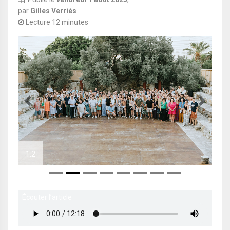
par
Gilles Verriès
Lecture 12 minutes
Previous
Next
1.2
1.3
Écouter l’article