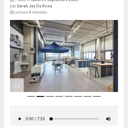
par
Sarah Jay De Rosa
Lecture 8 minutes
Previous
Next
1.2
1.3
Écouter l’article