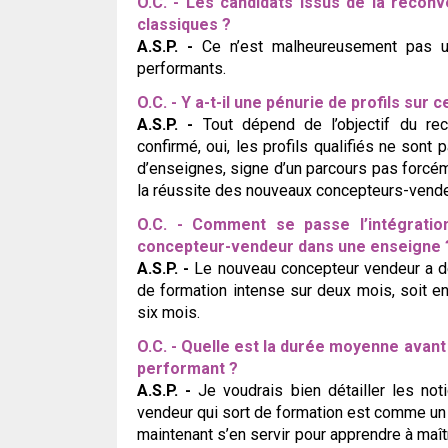
O.C. - Les candidats issus de la reconv
classiques ?
A.S.P. -
Ce n’est malheureusement pas u
performants.
O.C. - Y a-t-il une pénurie de profils sur
A.S.P. -
Tout dépend de l’objectif du re
confirmé, oui, les profils qualifiés ne sont
d’enseignes, signe d’un parcours pas forcémen
la réussite des nouveaux concepteurs-vende
O.C. - Comment se passe l’intégrati
concepteur-vendeur dans une enseigne 
A.S.P. -
Le nouveau concepteur vendeur a de
de formation intense sur deux mois, soit en
six mois.
O.C. - Quelle est la durée moyenne avan
performant ?
A.S.P. -
Je voudrais bien détailler les no
vendeur qui sort de formation est comme un br
maintenant s’en servir pour apprendre à maît