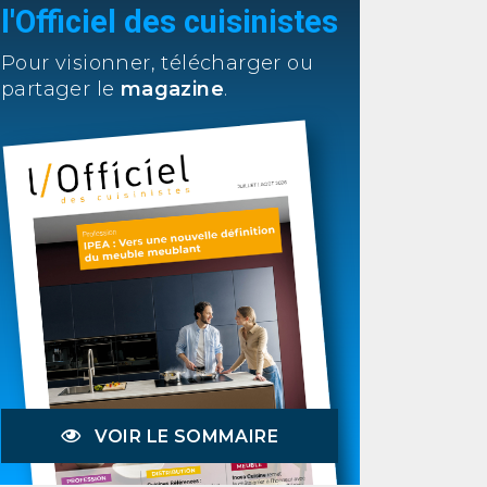
l'Officiel des cuisinistes
Pour visionner, télécharger ou
partager le
magazine
.
VOIR LE SOMMAIRE