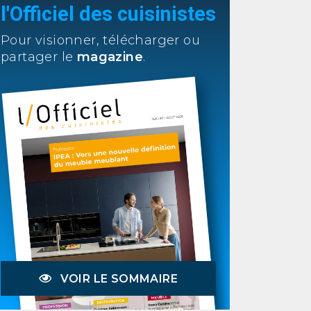
l'Officiel des cuisinistes
Pour visionner, télécharger ou
partager le
magazine
.
VOIR LE SOMMAIRE