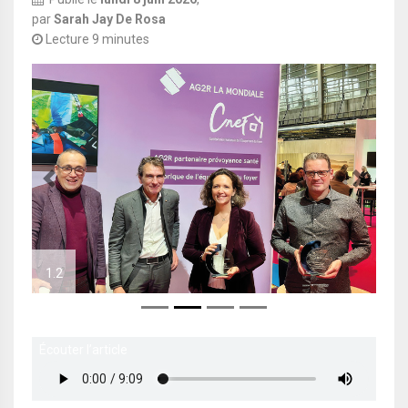
par
Sarah Jay De Rosa
Lecture 9 minutes
Previous
Next
1.2
1.3
Écouter l’article