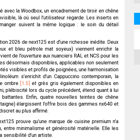
gné avec la Woodbox, un encadrement de tiroir en chêne
visible, là où seul l’utilisateur regarde. Les inserts en
manger suivent la même logique : le soin du détail
IFA du 4 au
ection 2026 de next125 est d’une richesse inédite. Deux
x et bleu pétrole mat soyeux) viennent enrichir la
 vient de l’ouverture aux nuanciers RAL et NCS pour les
tes désormais disponibles, applicables non seulement
tés visibles et profils de poignées, une harmonisation
linoléum s’enrichit d’un Cappuccino contemporain, la
re ombre
[1.5]
et grès gris également disponibles en
ni, plébiscité lors du cycle précédent, étend quant à lui
attantes. Enfin, quatre nouvelles teintes de chêne
hâtaigne) élargissent l’offre bois des gammes nx640 et
iscret au plus affirmé.
next125 prouve qu’une marque de cuisine premium n’a
n, entre minimalisme et générosité matérielle. Elle les
a sensibilité d’un artiste.