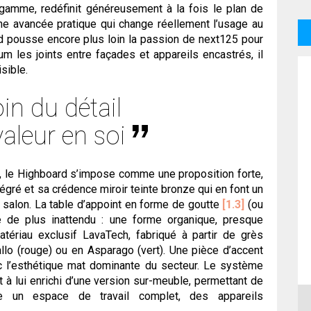
 gamme, redéfinit généreusement à la fois le plan de
 une avancée pratique qui change réellement l’usage au
d pousse encore plus loin la passion de next125 pour
m les joints entre façades et appareils encastrés, il
sible.
in du détail
leur en soi
, le Highboard s’impose comme une proposition forte,
égré et sa crédence miroir teinte bronze qui en font un
t salon. La table d’appoint en forme de goutte
[1.3]
(ou
 de plus inattendu : une forme organique, presque
atériau exclusif LavaTech, fabriqué à partir de grès
llo (rouge) ou en Asparago (vert). Une pièce d’accent
vec l’esthétique mat dominante du secteur. Le système
t à lui enrichi d’une version sur-meuble, permettant de
ue un espace de travail complet, des appareils